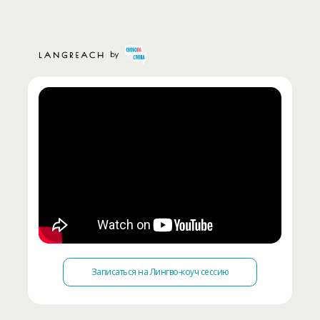
Записаться на Лингво-коуч сессию